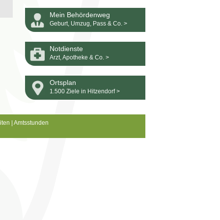
Mein Behördenweg
Geburt, Umzug, Pass & Co. >
Notdienste
Arzt, Apotheke & Co. >
Ortsplan
1.500 Ziele in Hitzendorf >
iten
|
Amtsstunden