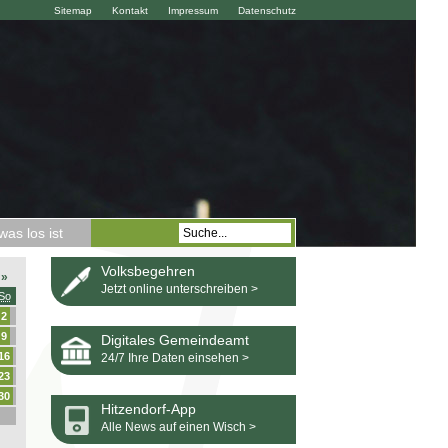
Sitemap
Kontakt
Impressum
Datenschutz
as los ist
Volksbegehren
»
Jetzt online unterschreiben >
So
2
9
Digitales Gemeindeamt
16
24/7 Ihre Daten einsehen >
23
30
Hitzendorf-App
Alle News auf einen Wisch >