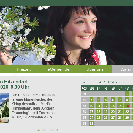
Freizeit
eGemeinde
Über uns
Wann w
 in Hitzendorf
«
August 2026
2026, 9.00 Uhr
KW
Mo
Di
Mi
Do
Fr
Sa
31
1
Die Hitzendorfer Pfarrkirche
ist eine Marienkirche, der
32
3
4
5
6
7
8
Kirtag deshalb zu Mariä
33
10
11
12
13
14
15
Himmelfahrt, dem „Großen
34
17
18
19
20
21
22
Frauentag“ – mit Festmesse,
Musik, Glückshafen & Co.
35
24
25
26
27
28
29
36
31
weiterlesen >