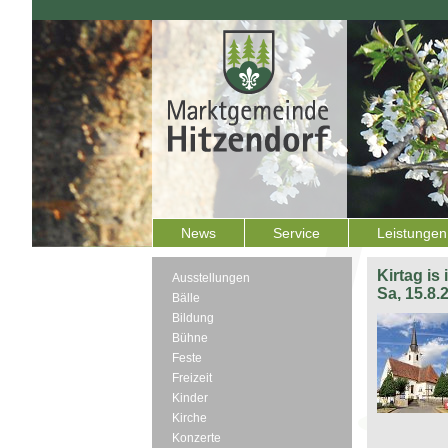
News
Service
Leistungen
Kirtag is
Ausstellungen
Sa, 15.8.
Bälle
Bildung
Bühne
Feste
Freizeit
Kinder
Kirche
Konzerte