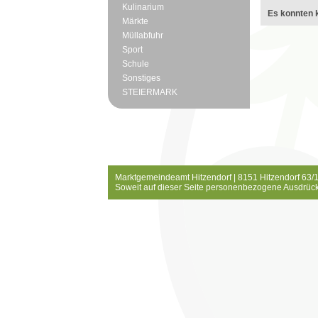
Kulinarium
Es konnten k
Märkte
Müllabfuhr
Sport
Schule
Sonstiges
STEIERMARK
Marktgemeindeamt Hitzendorf | 8151 Hitzendorf 63/1
Soweit auf dieser Seite personenbezogene Ausdrück