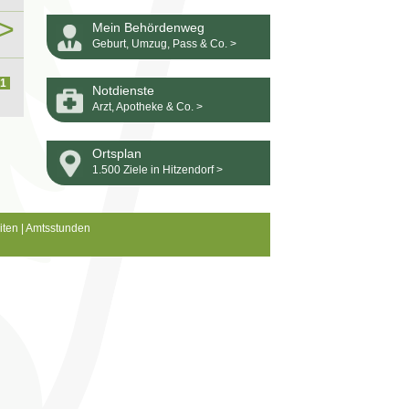
>
Mein Behördenweg
Geburt, Umzug, Pass & Co. >
1
Notdienste
Arzt, Apotheke & Co. >
Ortsplan
1.500 Ziele in Hitzendorf >
iten
|
Amtsstunden