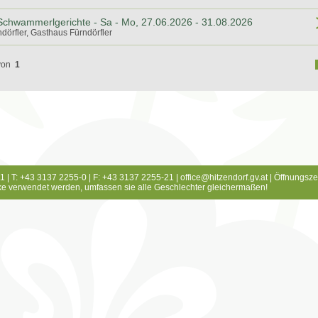
 Schwammerlgerichte - Sa - Mo, 27.06.2026 - 31.08.2026
dörfler, Gasthaus Fürndörfler
von
1
1 | T: +43 3137 2255-0 | F: +43 3137 2255-21 |
office@hitzendorf.gv.at
|
Öffnungsze
e verwendet werden, umfassen sie alle Geschlechter gleichermaßen!