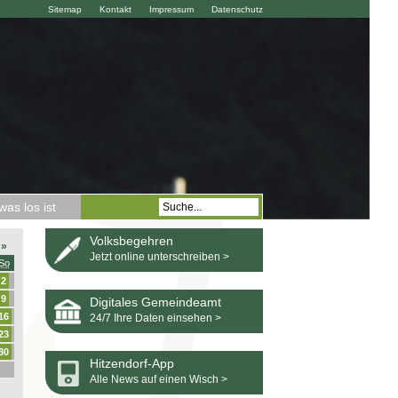
Sitemap
Kontakt
Impressum
Datenschutz
as los ist
Volksbegehren
»
Jetzt online unterschreiben >
So
2
9
Digitales Gemeindeamt
16
24/7 Ihre Daten einsehen >
23
30
Hitzendorf-App
Alle News auf einen Wisch >