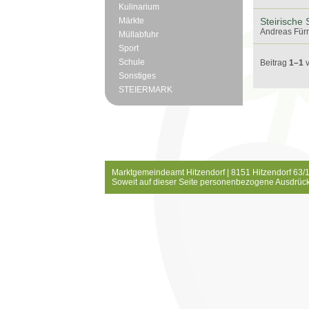
Kulinarium
Märkte
Steirische
Andreas Fürn
Müllabfuhr
Sport
Schule
Beitrag
1–1
Sonstiges
STEIERMARK
Marktgemeindeamt Hitzendorf | 8151 Hitzendorf 63/1
Soweit auf dieser Seite personenbezogene Ausdrück