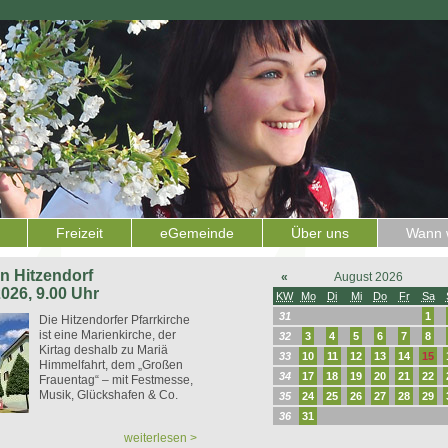
Freizeit
eGemeinde
Über uns
Wann w
 in Hitzendorf
«
August 2026
2026, 9.00 Uhr
KW
Mo
Di
Mi
Do
Fr
Sa
31
1
Die Hitzendorfer Pfarrkirche
ist eine Marienkirche, der
32
3
4
5
6
7
8
Kirtag deshalb zu Mariä
33
10
11
12
13
14
15
Himmelfahrt, dem „Großen
34
17
18
19
20
21
22
Frauentag“ – mit Festmesse,
Musik, Glückshafen & Co.
35
24
25
26
27
28
29
36
31
weiterlesen >