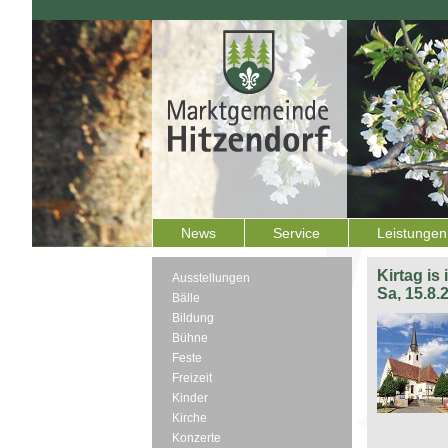
News
Service
Leistungen
Kirtag is
Ausstellungen
Sa, 15.8.
Bälle
Bildung
Bühne
Feste
Freizeit
Kinder
Kirche
Konzerte