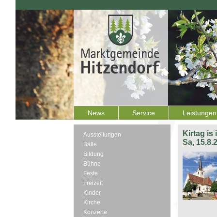
News
Service
Leistungen
Kirtag is
Ausstellungen
Sa, 15.8.
Bälle
Bildung
Bühne
Feste
Freizeit
Kinder
Kirche
Konzerte