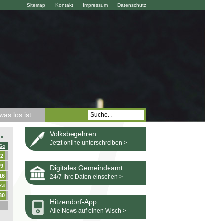
Sitemap
Kontakt
Impressum
Datenschutz
as los ist
Volksbegehren
»
Jetzt online unterschreiben >
So
2
9
Digitales Gemeindeamt
16
24/7 Ihre Daten einsehen >
23
30
Hitzendorf-App
Alle News auf einen Wisch >