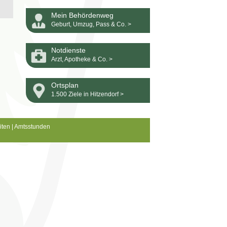
Mein Behördenweg
Geburt, Umzug, Pass & Co. >
Notdienste
Arzt, Apotheke & Co. >
Ortsplan
1.500 Ziele in Hitzendorf >
iten
|
Amtsstunden