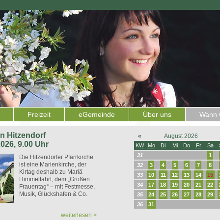
Freizeit
eGemeinde
Über uns
Wann w
 in Hitzendorf
«
August 2026
2026, 9.00 Uhr
KW
Mo
Di
Mi
Do
Fr
Sa
31
1
Die Hitzendorfer Pfarrkirche
ist eine Marienkirche, der
32
3
4
5
6
7
8
Kirtag deshalb zu Mariä
33
10
11
12
13
14
15
Himmelfahrt, dem „Großen
34
17
18
19
20
21
22
Frauentag“ – mit Festmesse,
Musik, Glückshafen & Co.
35
24
25
26
27
28
29
36
31
weiterlesen >