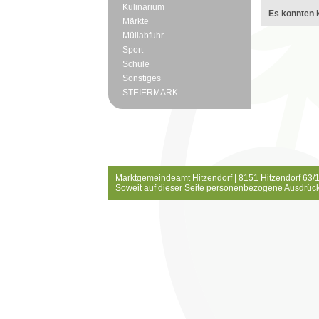
Kulinarium
Es konnten k
Märkte
Müllabfuhr
Sport
Schule
Sonstiges
STEIERMARK
Marktgemeindeamt Hitzendorf | 8151 Hitzendorf 63/1
Soweit auf dieser Seite personenbezogene Ausdrück