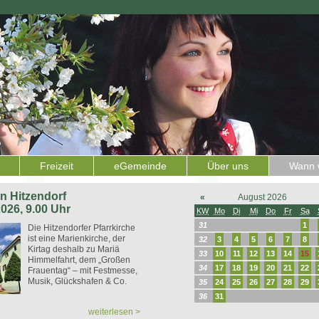
Freizeit
eGemeinde
Über uns
Wann w
 in Hitzendorf
«
August 2026
2026, 9.00 Uhr
KW
Mo
Di
Mi
Do
Fr
Sa
31
1
Die Hitzendorfer Pfarrkirche
ist eine Marienkirche, der
32
3
4
5
6
7
8
Kirtag deshalb zu Mariä
33
10
11
12
13
14
15
Himmelfahrt, dem „Großen
34
17
18
19
20
21
22
Frauentag“ – mit Festmesse,
Musik, Glückshafen & Co.
35
24
25
26
27
28
29
36
31
weiterlesen >