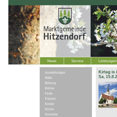
News
Service
Leistungen
Kirtag is
Ausstellungen
Sa, 15.8.
Bälle
Bildung
Bühne
Feste
Freizeit
Kinder
Kirche
Konzerte