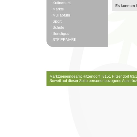
Kulinarium
Es konnten k
Märkte
Müllabfuhr
Sport
Schule
Sonstiges
STEIERMARK
Marktgemeindeamt Hitzendorf | 8151 Hitzendorf 63/1
Soweit auf dieser Seite personenbezogene Ausdrück