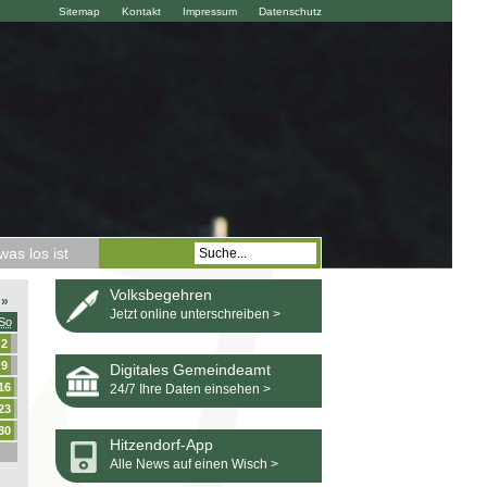
Sitemap
Kontakt
Impressum
Datenschutz
as los ist
Volksbegehren
»
Jetzt online unterschreiben >
So
2
9
Digitales Gemeindeamt
16
24/7 Ihre Daten einsehen >
23
30
Hitzendorf-App
Alle News auf einen Wisch >