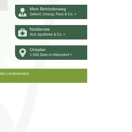
Mein Behördenweg
Geburt, Umzug, Pass & Co. >
Notdienste
Arzt, Apotheke & Co. >
Ortsplan
1.500 Ziele in Hitzendorf >
iten
|
Amtsstunden