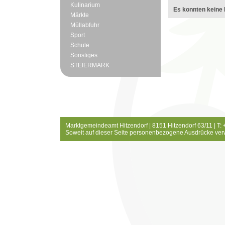
Kulinarium
Es konnten keine 
Märkte
Müllabfuhr
Sport
Schule
Sonstiges
STEIERMARK
Marktgemeindeamt Hitzendorf | 8151 Hitzendorf 63/11 | T:
Soweit auf dieser Seite personenbezogene Ausdrücke ver