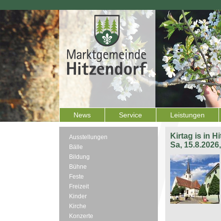
News
Service
Leistungen
Kirtag is in H
Ausstellungen
Sa, 15.8.2026
Bälle
Bildung
Bühne
Feste
Freizeit
Kinder
Kirche
Konzerte