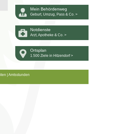
Mein Behördenweg
Geburt, Umzug, Pass & Co. >
Notdienste
Arzt, Apotheke & Co. >
Ortsplan
1.500 Ziele in Hitzendorf >
iten
|
Amtsstunden