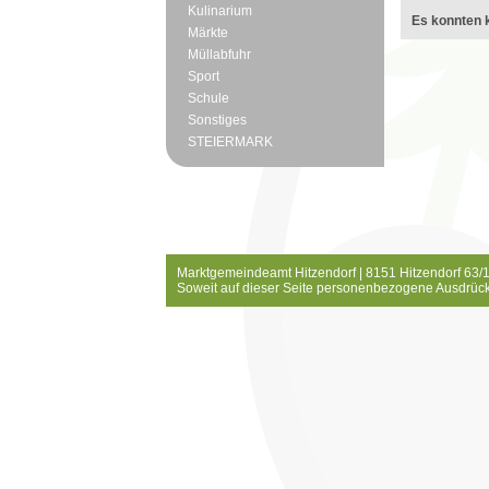
Kulinarium
Es konnten k
Märkte
Müllabfuhr
Sport
Schule
Sonstiges
STEIERMARK
Marktgemeindeamt Hitzendorf | 8151 Hitzendorf 63/1
Soweit auf dieser Seite personenbezogene Ausdrück