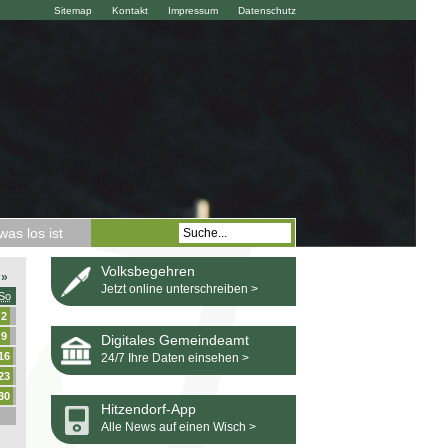
Sitemap
Kontakt
Impressum
Datenschutz
as los ist
Volksbegehren
»
Jetzt online unterschreiben >
So
2
9
Digitales Gemeindeamt
16
24/7 Ihre Daten einsehen >
23
30
Hitzendorf-App
Alle News auf einen Wisch >