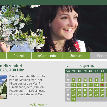
Freizeit
eGemeinde
Über uns
Wann w
 in Hitzendorf
«
August 2026
2026, 9.00 Uhr
KW
Mo
Di
Mi
Do
Fr
Sa
31
1
Die Hitzendorfer Pfarrkirche
ist eine Marienkirche, der
32
3
4
5
6
7
8
Kirtag deshalb zu Mariä
33
10
11
12
13
14
15
Himmelfahrt, dem „Großen
34
17
18
19
20
21
22
Frauentag“ – mit Festmesse,
Musik, Glückshafen & Co.
35
24
25
26
27
28
29
36
31
weiterlesen >