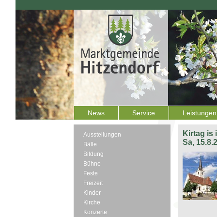
News
Service
Leistungen
Kirtag is
Ausstellungen
Sa, 15.8.
Bälle
Bildung
Bühne
Feste
Freizeit
Kinder
Kirche
Konzerte