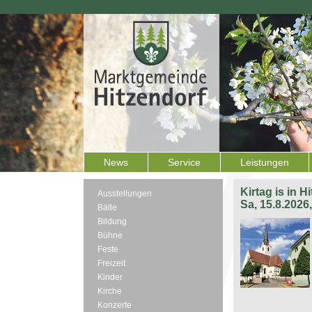
News
Service
Leistungen
Kirtag is in H
Ausstellungen
Sa, 15.8.2026
Bälle
Bildung
Bühne
Feste
Freizeit
Kinder
Kirche
Konzerte