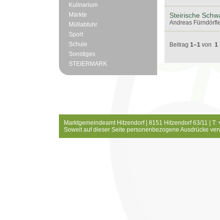
Kulinarium
Märkte
Steirische Schw
Andreas Fürndörfle
Müllabfuhr
Sport
Schule
Beitrag
1–1
von
1
Sonstiges
STEIERMARK
Marktgemeindeamt Hitzendorf | 8151 Hitzendorf 63/11 | T:
Soweit auf dieser Seite personenbezogene Ausdrücke ver