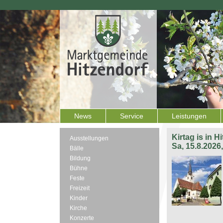
News
Service
Leistungen
Kirtag is in H
Ausstellungen
Sa, 15.8.2026
Bälle
Bildung
Bühne
Feste
Freizeit
Kinder
Kirche
Konzerte