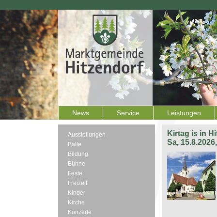
News
Service
Leistungen
Kirtag is in H
Ausstellungen
Sa, 15.8.2026
Bälle
Bildung
Bühne
Feste
Freizeit
Kinder
Kirche
Konzerte