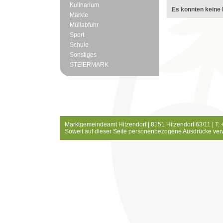
Kulinarium
Es konnten keine 
Märkte
Müllabfuhr
Sport
Schule
Sonstiges
STEIERMARK
Marktgemeindeamt Hitzendorf | 8151 Hitzendorf 63/11 | T:
Soweit auf dieser Seite personenbezogene Ausdrücke ver