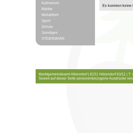
Kulinarium
Es konnten keine 
Märkte
Müllabfuhr
Sport
Schule
Sonstiges
STEIERMARK
Marktgemeindeamt Hitzendorf | 8151 Hitzendorf 63/11 | T:
Soweit auf dieser Seite personenbezogene Ausdrücke ver