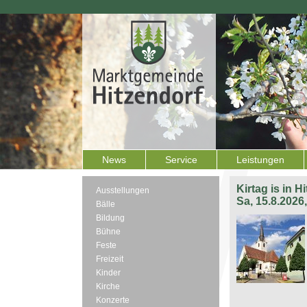
News
Service
Leistungen
Kirtag is in H
Ausstellungen
Sa, 15.8.2026
Bälle
Bildung
Bühne
Feste
Freizeit
Kinder
Kirche
Konzerte