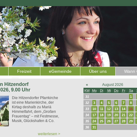
Freizeit
eGemeinde
Über uns
Wann w
 in Hitzendorf
«
August 2026
2026, 9.00 Uhr
KW
Mo
Di
Mi
Do
Fr
Sa
31
1
Die Hitzendorfer Pfarrkirche
ist eine Marienkirche, der
32
3
4
5
6
7
8
Kirtag deshalb zu Mariä
33
10
11
12
13
14
15
Himmelfahrt, dem „Großen
34
17
18
19
20
21
22
Frauentag“ – mit Festmesse,
Musik, Glückshafen & Co.
35
24
25
26
27
28
29
36
31
weiterlesen >