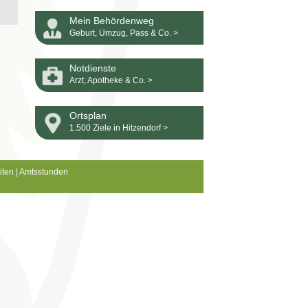
Mein Behördenweg
Geburt, Umzug, Pass & Co. >
Notdienste
Arzt, Apotheke & Co. >
Ortsplan
1.500 Ziele in Hitzendorf >
iten
|
Amtsstunden