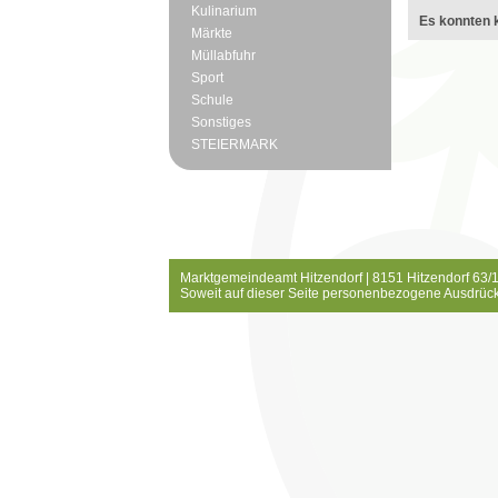
Kulinarium
Es konnten k
Märkte
Müllabfuhr
Sport
Schule
Sonstiges
STEIERMARK
Marktgemeindeamt Hitzendorf | 8151 Hitzendorf 63/1
Soweit auf dieser Seite personenbezogene Ausdrück