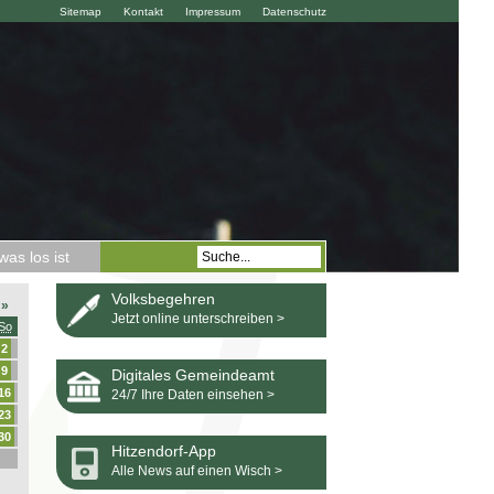
Sitemap
Kontakt
Impressum
Datenschutz
as los ist
Volksbegehren
»
Jetzt online unterschreiben >
So
2
9
Digitales Gemeindeamt
16
24/7 Ihre Daten einsehen >
23
30
Hitzendorf-App
Alle News auf einen Wisch >