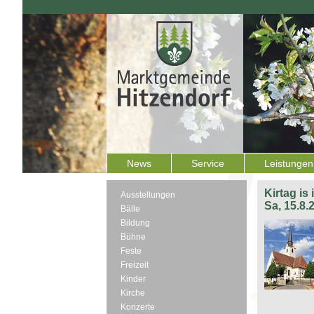
News
Service
Leistungen
Kirtag is
Ausstellungen
Sa, 15.8.
Bälle
Bildung
Bühne
Feste
Freizeit
Kinder
Kirche
Konzerte