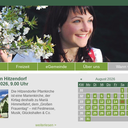
Freizeit
eGemeinde
Über uns
Wann w
 in Hitzendorf
«
August 2026
2026, 9.00 Uhr
KW
Mo
Di
Mi
Do
Fr
Sa
31
1
Die Hitzendorfer Pfarrkirche
ist eine Marienkirche, der
32
3
4
5
6
7
8
Kirtag deshalb zu Mariä
33
10
11
12
13
14
15
Himmelfahrt, dem „Großen
34
17
18
19
20
21
22
Frauentag“ – mit Festmesse,
Musik, Glückshafen & Co.
35
24
25
26
27
28
29
36
31
weiterlesen >