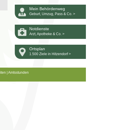
Mein Behördenweg
Geburt, Umzug, Pass & Co. >
Notdienste
Arzt, Apotheke & Co. >
Ortsplan
1.500 Ziele in Hitzendorf >
iten
|
Amtsstunden