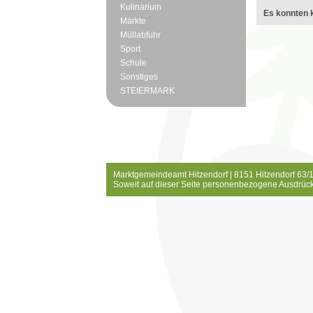
Kulinarium
Es konnten k
Märkte
Müllabfuhr
Sport
Schule
Sonstiges
STEIERMARK
Marktgemeindeamt Hitzendorf | 8151 Hitzendorf 63/1
Soweit auf dieser Seite personenbezogene Ausdrück