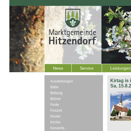
News
Service
Leistungen
Kirtag is
Ausstellungen
Sa, 15.8.
Bälle
Bildung
Bühne
Feste
Freizeit
Kinder
Kirche
Konzerte