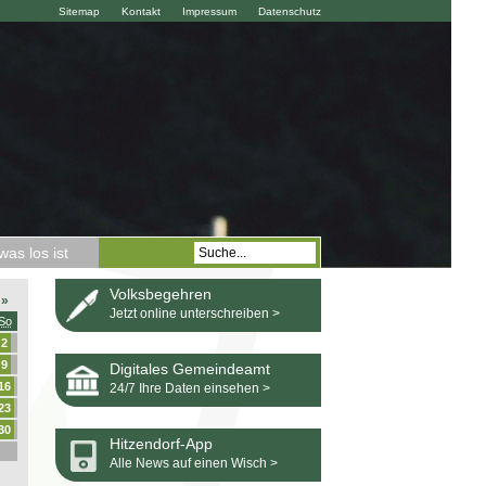
Sitemap
Kontakt
Impressum
Datenschutz
as los ist
Volksbegehren
»
Jetzt online unterschreiben >
So
2
9
Digitales Gemeindeamt
16
24/7 Ihre Daten einsehen >
23
30
Hitzendorf-App
Alle News auf einen Wisch >