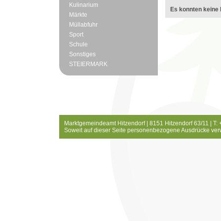
Kulinarium
Es konnten keine 
Märkte
Müllabfuhr
Sport
Schule
Sonstiges
STEIERMARK
Marktgemeindeamt Hitzendorf | 8151 Hitzendorf 63/11 | T:
Soweit auf dieser Seite personenbezogene Ausdrücke ver