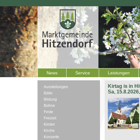
News
Service
Leistungen
Kirtag is in H
Ausstellungen
Sa, 15.8.2026
Bälle
Bildung
Bühne
Feste
Freizeit
Kinder
Kirche
Konzerte