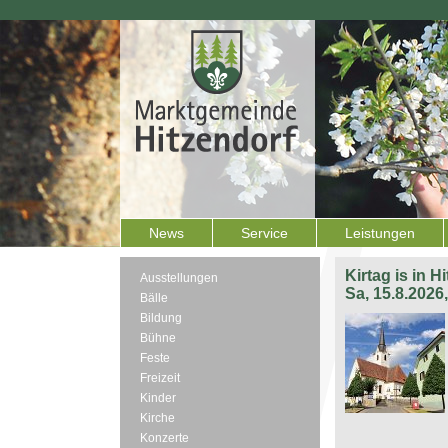
News
Service
Leistungen
Kirtag is in H
Ausstellungen
Sa, 15.8.2026
Bälle
Bildung
Bühne
Feste
Freizeit
Kinder
Kirche
Konzerte