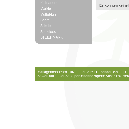
Kulinarium
Es konnten keine 
Märkte
Müllabfuhr
Sport
Schule
Sonstiges
STEIERMARK
Marktgemeindeamt Hitzendorf | 8151 Hitzendorf 63/11 | T:
Soweit auf dieser Seite personenbezogene Ausdrücke ver