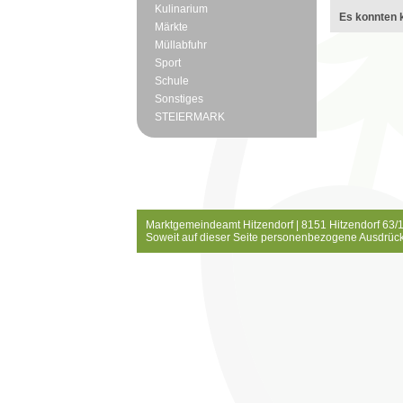
Kulinarium
Es konnten k
Märkte
Müllabfuhr
Sport
Schule
Sonstiges
STEIERMARK
Marktgemeindeamt Hitzendorf | 8151 Hitzendorf 63/1
Soweit auf dieser Seite personenbezogene Ausdrück