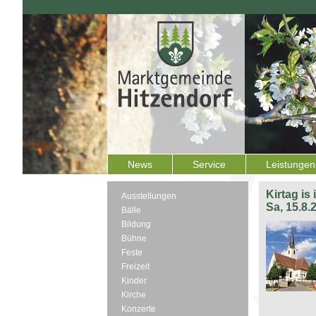
News
Service
Leistungen
Kirtag is
Ausstellungen
Sa, 15.8.
Bälle
Bildung
Bühne
Feste
Freizeit
Kinder
Kirche
Konzerte