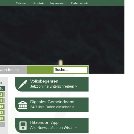
Sitemap
Kontakt
Impressum
Datenschutz
as los ist
Volksbegehren
»
Jetzt online unterschreiben >
So
2
9
Digitales Gemeindeamt
16
24/7 Ihre Daten einsehen >
23
30
Hitzendorf-App
Alle News auf einen Wisch >