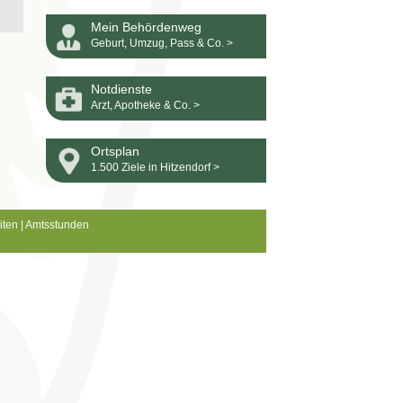
Mein Behördenweg
Geburt, Umzug, Pass & Co. >
Notdienste
Arzt, Apotheke & Co. >
Ortsplan
1.500 Ziele in Hitzendorf >
iten
|
Amtsstunden