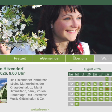
Freizeit
eGemeinde
Über uns
Wann w
 in Hitzendorf
«
August 2026
2026, 9.00 Uhr
KW
Mo
Di
Mi
Do
Fr
Sa
31
1
Die Hitzendorfer Pfarrkirche
ist eine Marienkirche, der
32
3
4
5
6
7
8
Kirtag deshalb zu Mariä
33
10
11
12
13
14
15
Himmelfahrt, dem „Großen
34
17
18
19
20
21
22
Frauentag“ – mit Festmesse,
Musik, Glückshafen & Co.
35
24
25
26
27
28
29
36
31
weiterlesen >