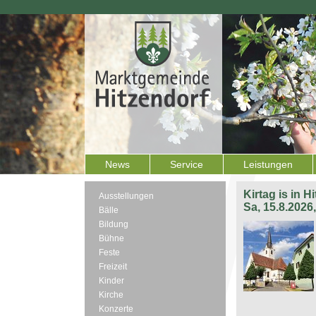
News
Service
Leistungen
Kirtag is in H
Ausstellungen
Sa, 15.8.2026
Bälle
Bildung
Bühne
Feste
Freizeit
Kinder
Kirche
Konzerte