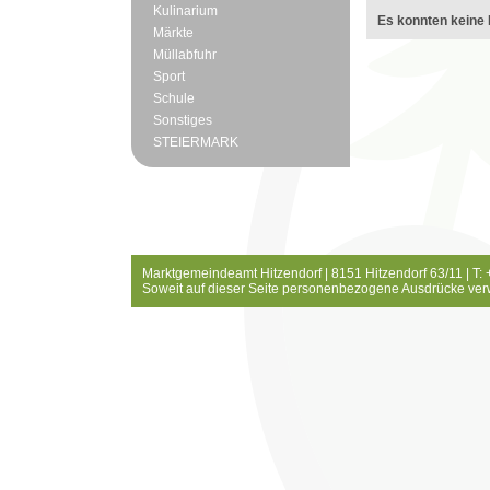
Kulinarium
Es konnten keine 
Märkte
Müllabfuhr
Sport
Schule
Sonstiges
STEIERMARK
Marktgemeindeamt Hitzendorf | 8151 Hitzendorf 63/11 | T:
Soweit auf dieser Seite personenbezogene Ausdrücke ver