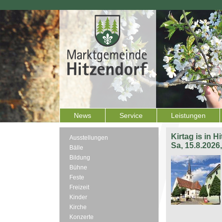
News
Service
Leistungen
Kirtag is in H
Ausstellungen
Sa, 15.8.2026
Bälle
Bildung
Bühne
Feste
Freizeit
Kinder
Kirche
Konzerte