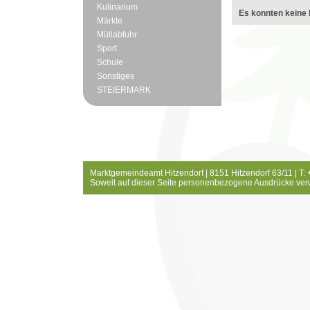
Kulinarium
Es konnten keine 
Märkte
Müllabfuhr
Sport
Schule
Sonstiges
STEIERMARK
Marktgemeindeamt Hitzendorf | 8151 Hitzendorf 63/11 | T:
Soweit auf dieser Seite personenbezogene Ausdrücke ver