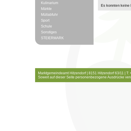
Kulinarium
Es konnten keine 
Märkte
Müllabfuhr
Sport
Schule
Sonstiges
STEIERMARK
Marktgemeindeamt Hitzendorf | 8151 Hitzendorf 63/11 | T:
Soweit auf dieser Seite personenbezogene Ausdrücke ver