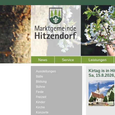
News
Service
Leistungen
Kirtag is in H
Ausstellungen
Sa, 15.8.2026
Bälle
Bildung
Bühne
Feste
Freizeit
Kinder
Kirche
Konzerte