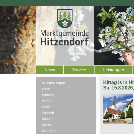
News
Service
Leistungen
Kirtag is in H
Ausstellungen
Sa, 15.8.2026
Bälle
Bildung
Bühne
Feste
Freizeit
Kinder
Kirche
Konzerte