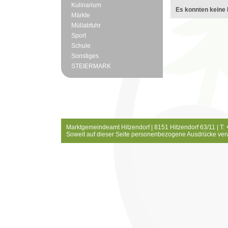
Kulinarium
Es konnten keine 
Märkte
Müllabfuhr
Sport
Schule
Sonstiges
STEIERMARK
Marktgemeindeamt Hitzendorf | 8151 Hitzendorf 63/11 | T:
Soweit auf dieser Seite personenbezogene Ausdrücke ver