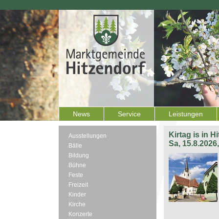
News
Service
Leistungen
Kirtag is in H
Ausstellungen
Sa, 15.8.2026
Bälle
Bildung
Bühne
Feste
Freizeit
Kinder
Kirche
Konzerte