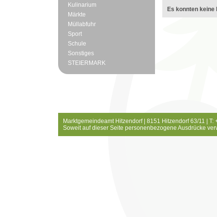
Kulinarium
Es konnten keine 
Märkte
Müllabfuhr
Sport
Schule
Sonstiges
STEIERMARK
Marktgemeindeamt Hitzendorf | 8151 Hitzendorf 63/11 | T:
Soweit auf dieser Seite personenbezogene Ausdrücke ver