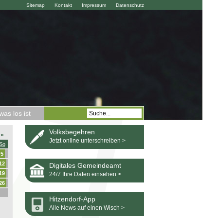
Sitemap
Kontakt
Impressum
Datenschutz
as los ist
Volksbegehren
»
Jetzt online unterschreiben >
So
5
12
Digitales Gemeindeamt
19
24/7 Ihre Daten einsehen >
26
Hitzendorf-App
Alle News auf einen Wisch >