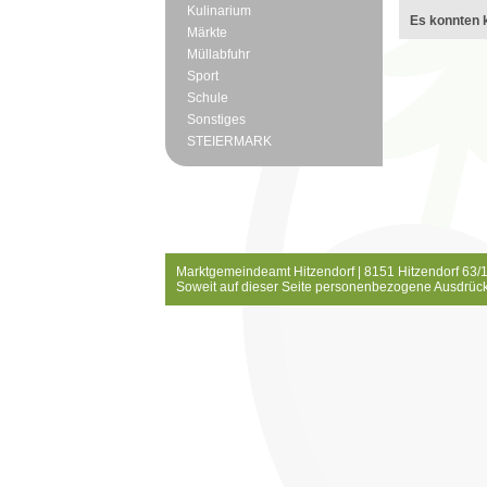
Kulinarium
Es konnten k
Märkte
Müllabfuhr
Sport
Schule
Sonstiges
STEIERMARK
Marktgemeindeamt Hitzendorf | 8151 Hitzendorf 63/1
Soweit auf dieser Seite personenbezogene Ausdrück