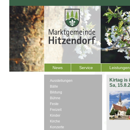
News
Service
Leistungen
Kirtag is
Ausstellungen
Sa, 15.8.
Bälle
Bildung
Bühne
Feste
Freizeit
Kinder
Kirche
Konzerte