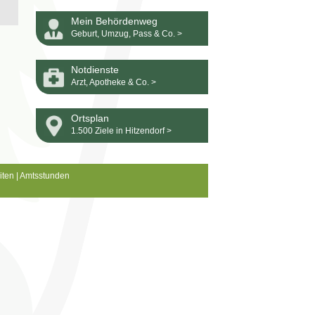
Mein Behördenweg
Geburt, Umzug, Pass & Co. >
Notdienste
Arzt, Apotheke & Co. >
Ortsplan
1.500 Ziele in Hitzendorf >
iten
|
Amtsstunden