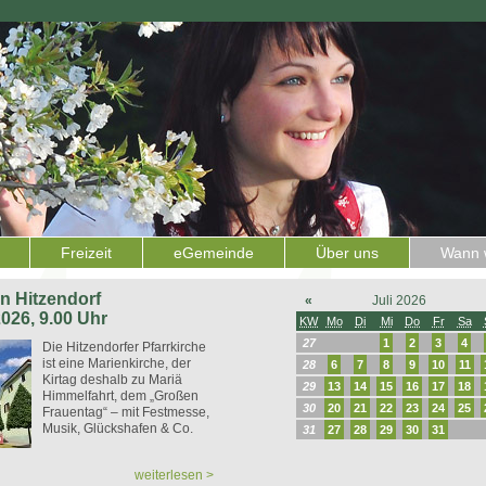
Freizeit
eGemeinde
Über uns
Wann w
 in Hitzendorf
«
Juli 2026
2026, 9.00 Uhr
KW
Mo
Di
Mi
Do
Fr
Sa
27
1
2
3
4
Die Hitzendorfer Pfarrkirche
ist eine Marienkirche, der
28
6
7
8
9
10
11
Kirtag deshalb zu Mariä
29
13
14
15
16
17
18
Himmelfahrt, dem „Großen
30
20
21
22
23
24
25
Frauentag“ – mit Festmesse,
Musik, Glückshafen & Co.
31
27
28
29
30
31
weiterlesen >