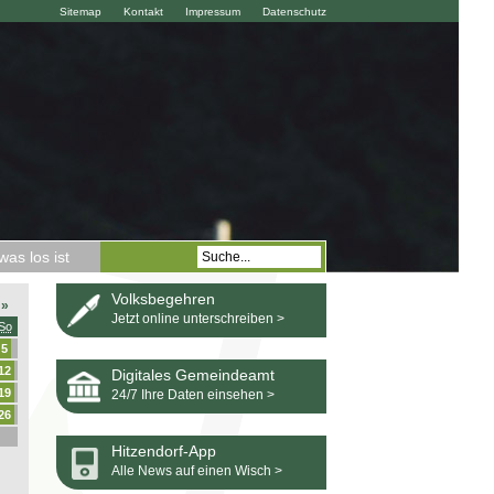
Sitemap
Kontakt
Impressum
Datenschutz
as los ist
Volksbegehren
»
Jetzt online unterschreiben >
So
5
12
Digitales Gemeindeamt
19
24/7 Ihre Daten einsehen >
26
Hitzendorf-App
Alle News auf einen Wisch >