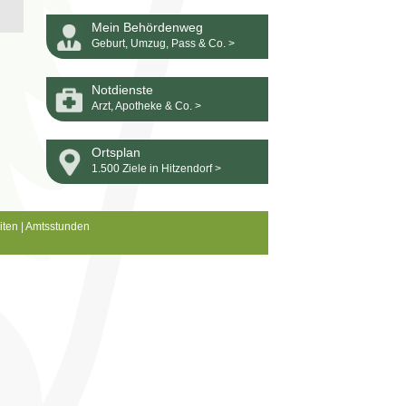
Mein Behördenweg
Geburt, Umzug, Pass & Co. >
Notdienste
Arzt, Apotheke & Co. >
Ortsplan
1.500 Ziele in Hitzendorf >
iten
|
Amtsstunden