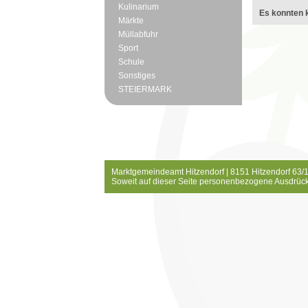
Kulinarium
Es konnten k
Märkte
Müllabfuhr
Sport
Schule
Sonstiges
STEIERMARK
Marktgemeindeamt Hitzendorf | 8151 Hitzendorf 63/1
Soweit auf dieser Seite personenbezogene Ausdrück