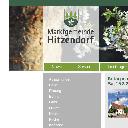
News
Service
Leistungen
Kirtag is
Ausstellungen
Sa, 15.8.
Bälle
Bildung
Bühne
Feste
Freizeit
Kinder
Kirche
Konzerte