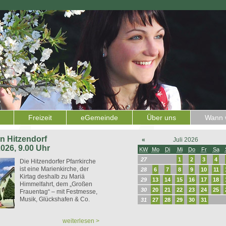
Freizeit
eGemeinde
Über uns
Wann w
 in Hitzendorf
«
Juli 2026
2026, 9.00 Uhr
KW
Mo
Di
Mi
Do
Fr
Sa
27
1
2
3
4
Die Hitzendorfer Pfarrkirche
ist eine Marienkirche, der
28
6
7
8
9
10
11
Kirtag deshalb zu Mariä
29
13
14
15
16
17
18
Himmelfahrt, dem „Großen
30
20
21
22
23
24
25
Frauentag“ – mit Festmesse,
Musik, Glückshafen & Co.
31
27
28
29
30
31
weiterlesen >