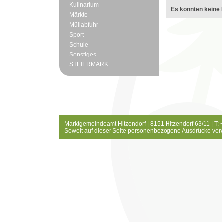
Kulinarium
Es konnten keine 
Märkte
Müllabfuhr
Sport
Schule
Sonstiges
STEIERMARK
Marktgemeindeamt Hitzendorf | 8151 Hitzendorf 63/11 | T:
Soweit auf dieser Seite personenbezogene Ausdrücke ver