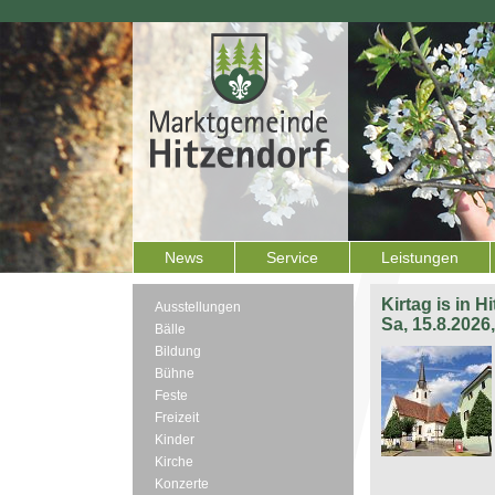
News
Service
Leistungen
Kirtag is in H
Ausstellungen
Sa, 15.8.2026
Bälle
Bildung
Bühne
Feste
Freizeit
Kinder
Kirche
Konzerte