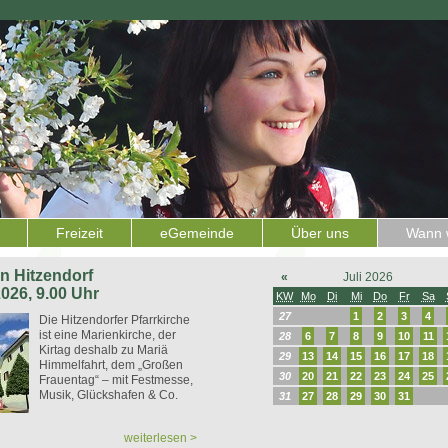
Freizeit
eGemeinde
Über uns
Wann w
 in Hitzendorf
«
Juli 2026
2026, 9.00 Uhr
KW
Mo
Di
Mi
Do
Fr
Sa
27
1
2
3
4
Die Hitzendorfer Pfarrkirche
ist eine Marienkirche, der
28
6
7
8
9
10
11
Kirtag deshalb zu Mariä
29
13
14
15
16
17
18
Himmelfahrt, dem „Großen
30
20
21
22
23
24
25
Frauentag“ – mit Festmesse,
Musik, Glückshafen & Co.
31
27
28
29
30
31
weiterlesen >