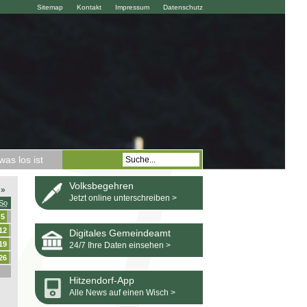
Sitemap
Kontakt
Impressum
Datenschutz
as los ist
Volksbegehren
»
Jetzt online unterschreiben >
So
5
12
Digitales Gemeindeamt
19
24/7 Ihre Daten einsehen >
26
Hitzendorf-App
Alle News auf einen Wisch >