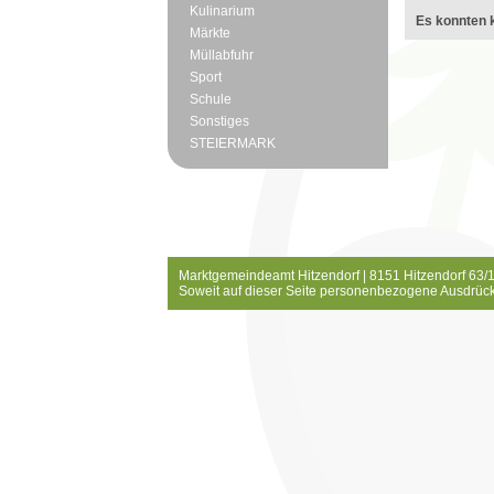
Kulinarium
Es konnten k
Märkte
Müllabfuhr
Sport
Schule
Sonstiges
STEIERMARK
Marktgemeindeamt Hitzendorf | 8151 Hitzendorf 63/1
Soweit auf dieser Seite personenbezogene Ausdrück