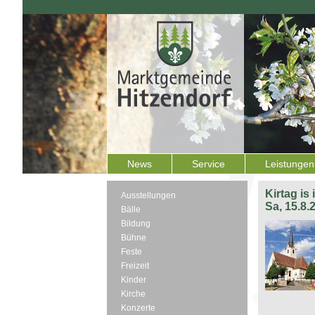
News
Service
Leistungen
Kirtag is
Ausstellungen
Sa, 15.8.
Bälle
Bildung
Bühne
Feste
Freizeit
Kinder
Kirche
Konzerte