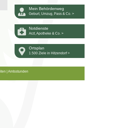
Mein Behördenweg
Geburt, Umzug, Pass & Co. >
Notdienste
Arzt, Apotheke & Co. >
Ortsplan
1.500 Ziele in Hitzendorf >
iten
|
Amtsstunden