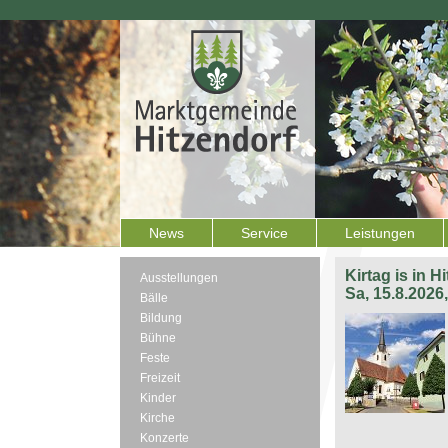
News
Service
Leistungen
Kirtag is in H
Ausstellungen
Sa, 15.8.2026
Bälle
Bildung
Bühne
Feste
Freizeit
Kinder
Kirche
Konzerte