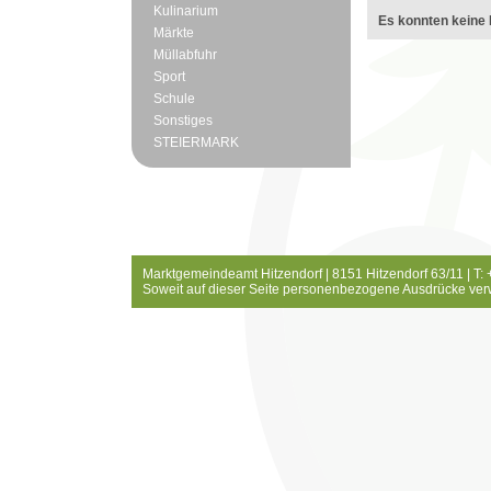
Kulinarium
Es konnten keine 
Märkte
Müllabfuhr
Sport
Schule
Sonstiges
STEIERMARK
Marktgemeindeamt Hitzendorf | 8151 Hitzendorf 63/11 | T:
Soweit auf dieser Seite personenbezogene Ausdrücke ver