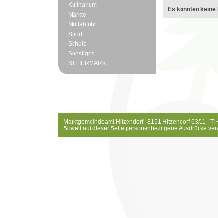
Kulinarium
Es konnten keine 
Märkte
Müllabfuhr
Sport
Schule
Sonstiges
STEIERMARK
Marktgemeindeamt Hitzendorf | 8151 Hitzendorf 63/11 | T:
Soweit auf dieser Seite personenbezogene Ausdrücke ver