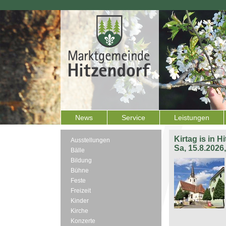
News
Service
Leistungen
Kirtag is in H
Ausstellungen
Sa, 15.8.2026
Bälle
Bildung
Bühne
Feste
Freizeit
Kinder
Kirche
Konzerte