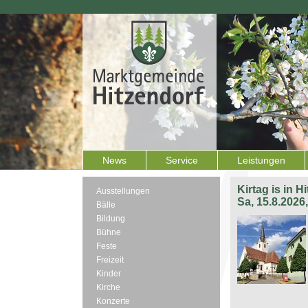
News
Service
Leistungen
Kirtag is in H
Ausstellungen
Sa, 15.8.2026
Bälle
Bildung
Bühne
Feste
Freizeit
Kinder
Kirche
Konzerte