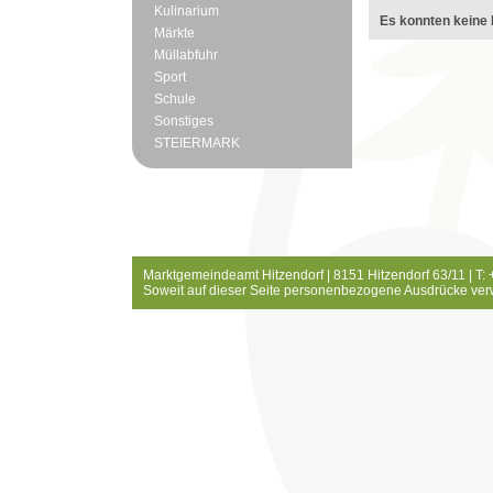
Kulinarium
Es konnten keine 
Märkte
Müllabfuhr
Sport
Schule
Sonstiges
STEIERMARK
Marktgemeindeamt Hitzendorf | 8151 Hitzendorf 63/11 | T:
Soweit auf dieser Seite personenbezogene Ausdrücke ver