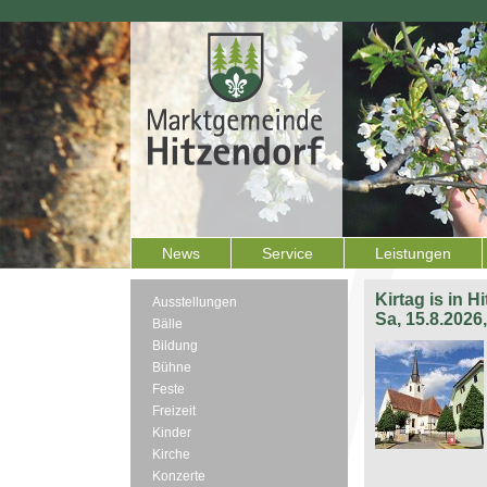
News
Service
Leistungen
Kirtag is in H
Ausstellungen
Sa, 15.8.2026
Bälle
Bildung
Bühne
Feste
Freizeit
Kinder
Kirche
Konzerte