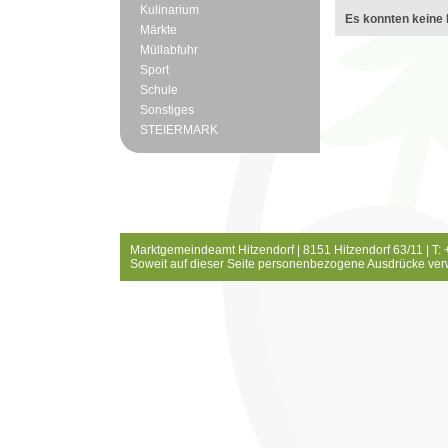
Kulinarium
Es konnten keine 
Märkte
Müllabfuhr
Sport
Schule
Sonstiges
STEIERMARK
Marktgemeindeamt Hitzendorf | 8151 Hitzendorf 63/11 | T:
Soweit auf dieser Seite personenbezogene Ausdrücke ver