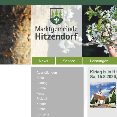
News
Service
Leistungen
Kirtag is in H
Ausstellungen
Sa, 15.8.2026
Bälle
Bildung
Bühne
Feste
Freizeit
Kinder
Kirche
Konzerte