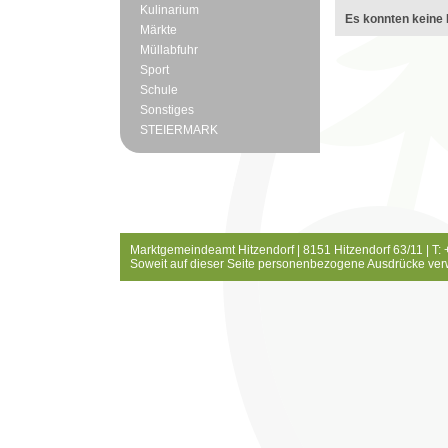
Kulinarium
Es konnten keine 
Märkte
Müllabfuhr
Sport
Schule
Sonstiges
STEIERMARK
Marktgemeindeamt Hitzendorf | 8151 Hitzendorf 63/11 | T:
Soweit auf dieser Seite personenbezogene Ausdrücke ver