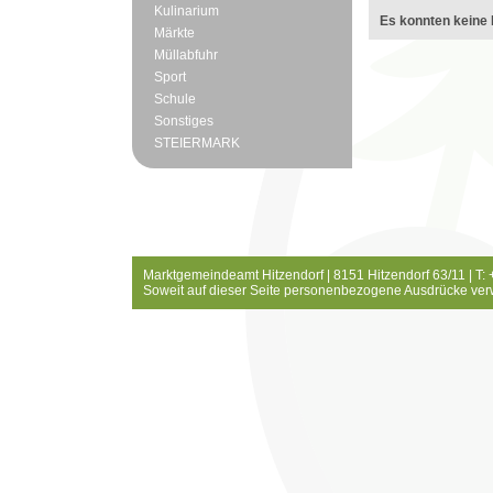
Kulinarium
Es konnten keine 
Märkte
Müllabfuhr
Sport
Schule
Sonstiges
STEIERMARK
Marktgemeindeamt Hitzendorf | 8151 Hitzendorf 63/11 | T:
Soweit auf dieser Seite personenbezogene Ausdrücke ver