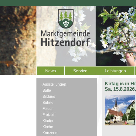
News
Service
Leistungen
Kirtag is in H
Ausstellungen
Sa, 15.8.2026
Bälle
Bildung
Bühne
Feste
Freizeit
Kinder
Kirche
Konzerte