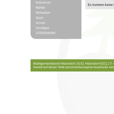
Kulinarium
Es konnten keine 
Märkte
Müllabfuhr
Sport
Schule
Sonstiges
STEIERMARK
Marktgemeindeamt Hitzendorf | 8151 Hitzendorf 63/11 | T:
Soweit auf dieser Seite personenbezogene Ausdrücke ver