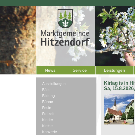
News
Service
Leistungen
Kirtag is in H
Ausstellungen
Sa, 15.8.2026
Bälle
Bildung
Bühne
Feste
Freizeit
Kinder
Kirche
Konzerte