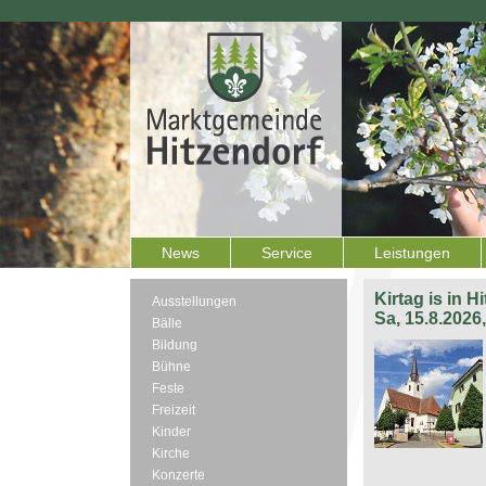
News
Service
Leistungen
Kirtag is in H
Ausstellungen
Sa, 15.8.2026
Bälle
Bildung
Bühne
Feste
Freizeit
Kinder
Kirche
Konzerte