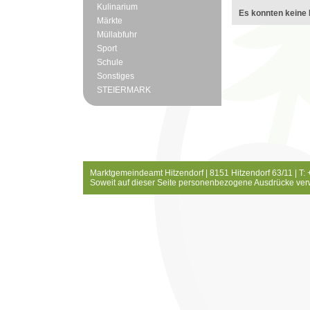
Kulinarium
Es konnten keine 
Märkte
Müllabfuhr
Sport
Schule
Sonstiges
STEIERMARK
Marktgemeindeamt Hitzendorf | 8151 Hitzendorf 63/11 | T:
Soweit auf dieser Seite personenbezogene Ausdrücke ver