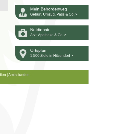
Mein Behördenweg
Geburt, Umzug, Pass & Co. >
Notdienste
Arzt, Apotheke & Co. >
Ortsplan
1.500 Ziele in Hitzendorf >
iten
|
Amtsstunden