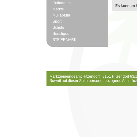
Kulinarium
Es konnten k
Märkte
Müllabfuhr
Sport
Schule
Sonstiges
STEIERMARK
Marktgemeindeamt Hitzendorf | 8151 Hitzendorf 63/1
Soweit auf dieser Seite personenbezogene Ausdrück