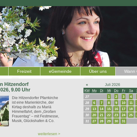
Freizeit
eGemeinde
Über uns
Wann w
 in Hitzendorf
«
Juli 2026
2026, 9.00 Uhr
KW
Mo
Di
Mi
Do
Fr
Sa
27
1
2
3
4
Die Hitzendorfer Pfarrkirche
ist eine Marienkirche, der
28
6
7
8
9
10
11
Kirtag deshalb zu Mariä
29
13
14
15
16
17
18
Himmelfahrt, dem „Großen
30
20
21
22
23
24
25
Frauentag“ – mit Festmesse,
Musik, Glückshafen & Co.
31
27
28
29
30
31
weiterlesen >