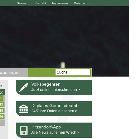
Sitemap
Kontakt
Impressum
Datenschutz
as los ist
Volksbegehren
»
Jetzt online unterschreiben >
So
5
12
Digitales Gemeindeamt
19
24/7 Ihre Daten einsehen >
26
Hitzendorf-App
Alle News auf einen Wisch >