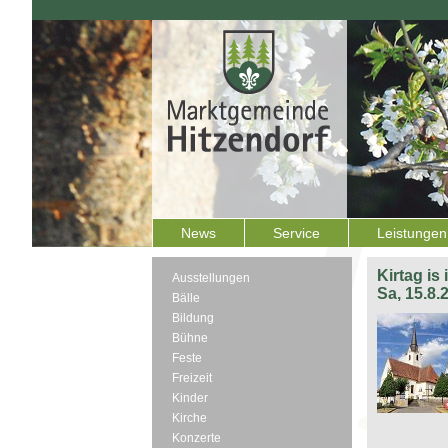
News
Service
Leistungen
Kirtag is
Ausstellungen
Sa, 15.8.
Bälle
Bildung
Bühne
Feste
Freizeit
Kinder
Kirche
Konzerte