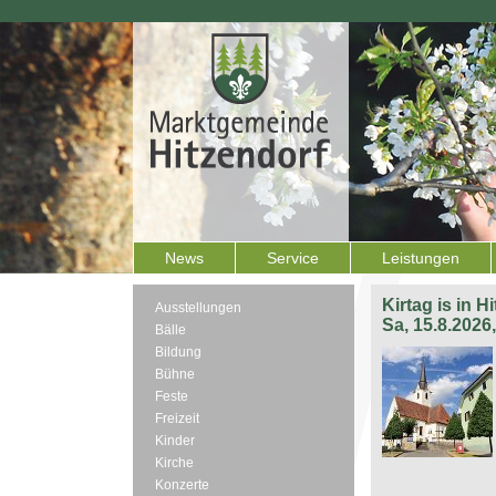
News
Service
Leistungen
Kirtag is in H
Ausstellungen
Sa, 15.8.2026
Bälle
Bildung
Bühne
Feste
Freizeit
Kinder
Kirche
Konzerte