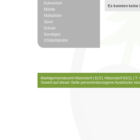
Kulinarium
Es konnten keine 
Märkte
Müllabfuhr
Sport
Schule
Sonstiges
STEIERMARK
Marktgemeindeamt Hitzendorf | 8151 Hitzendorf 63/11 | T:
Soweit auf dieser Seite personenbezogene Ausdrücke ver