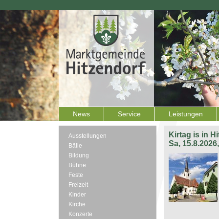
News
Service
Leistungen
Kirtag is in H
Ausstellungen
Sa, 15.8.2026
Bälle
Bildung
Bühne
Feste
Freizeit
Kinder
Kirche
Konzerte