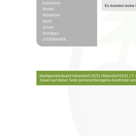
Kulinarium
Es konnten keine 
Märkte
Müllabfuhr
Sport
Schule
Sonstiges
STEIERMARK
Marktgemeindeamt Hitzendorf | 8151 Hitzendorf 63/11 | T:
Soweit auf dieser Seite personenbezogene Ausdrücke ver