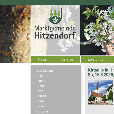
News
Service
Leistungen
Kirtag is in H
Ausstellungen
Sa, 15.8.2026
Bälle
Bildung
Bühne
Feste
Freizeit
Kinder
Kirche
Konzerte