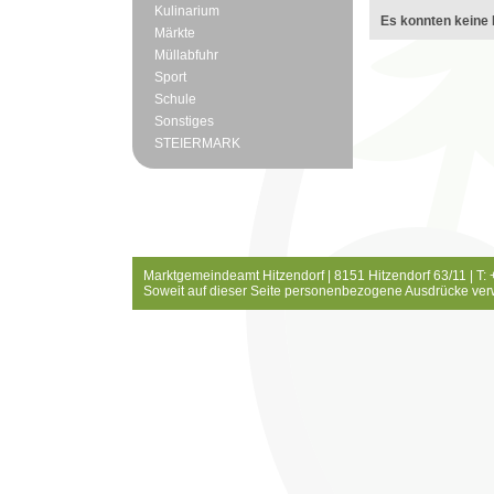
Kulinarium
Es konnten keine 
Märkte
Müllabfuhr
Sport
Schule
Sonstiges
STEIERMARK
Marktgemeindeamt Hitzendorf | 8151 Hitzendorf 63/11 | T:
Soweit auf dieser Seite personenbezogene Ausdrücke ver