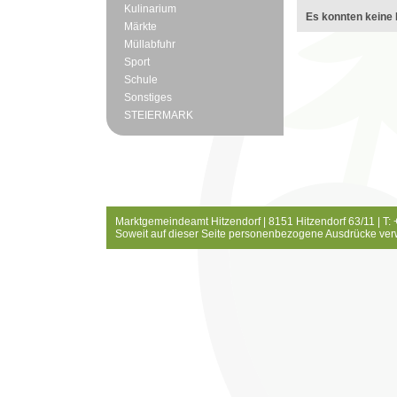
Kulinarium
Es konnten keine 
Märkte
Müllabfuhr
Sport
Schule
Sonstiges
STEIERMARK
Marktgemeindeamt Hitzendorf | 8151 Hitzendorf 63/11 | T:
Soweit auf dieser Seite personenbezogene Ausdrücke ver