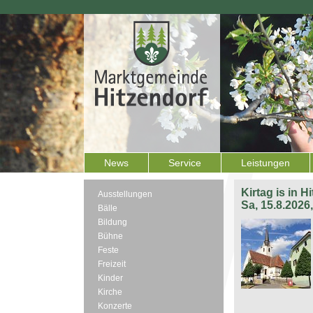
News
Service
Leistungen
Kirtag is in H
Ausstellungen
Sa, 15.8.2026
Bälle
Bildung
Bühne
Feste
Freizeit
Kinder
Kirche
Konzerte