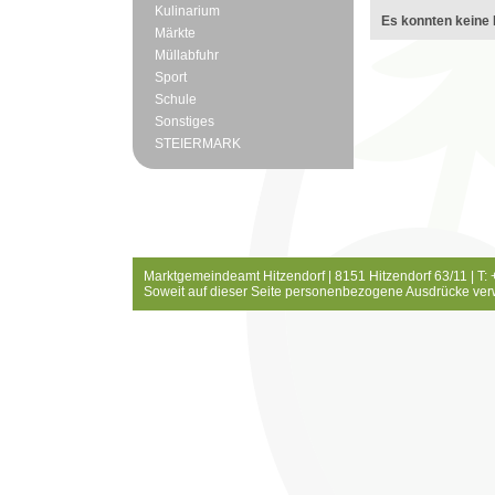
Kulinarium
Es konnten keine 
Märkte
Müllabfuhr
Sport
Schule
Sonstiges
STEIERMARK
Marktgemeindeamt Hitzendorf | 8151 Hitzendorf 63/11 | T:
Soweit auf dieser Seite personenbezogene Ausdrücke ver