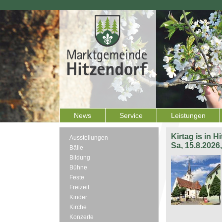
News
Service
Leistungen
Kirtag is in H
Ausstellungen
Sa, 15.8.2026
Bälle
Bildung
Bühne
Feste
Freizeit
Kinder
Kirche
Konzerte