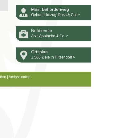
Mein Behördenweg
Geburt, Umzug, Pass & Co. >
Notdienste
Arzt, Apotheke & Co. >
Ortsplan
1.500 Ziele in Hitzendorf >
iten
|
Amtsstunden