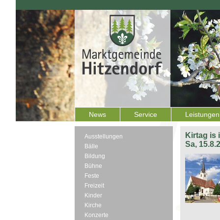
News
Service
Leistungen
Kirtag is
Ausstellungen
Sa, 15.8.
Bälle
Bildung
Bühne
Feste
Freizeit
Kinder
Kirche
Konzerte