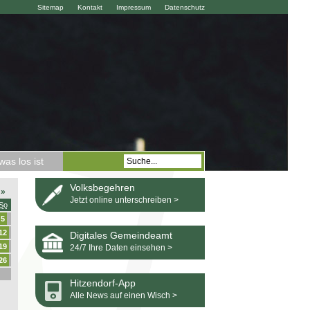
Sitemap
Kontakt
Impressum
Datenschutz
as los ist
Volksbegehren
»
Jetzt online unterschreiben >
So
5
12
Digitales Gemeindeamt
19
24/7 Ihre Daten einsehen >
26
Hitzendorf-App
Alle News auf einen Wisch >