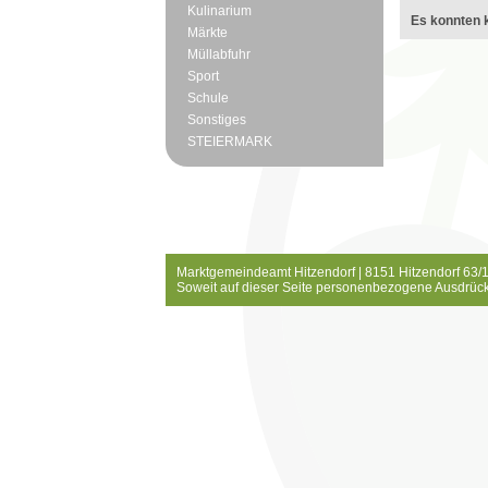
Kulinarium
Es konnten k
Märkte
Müllabfuhr
Sport
Schule
Sonstiges
STEIERMARK
Marktgemeindeamt Hitzendorf | 8151 Hitzendorf 63/1
Soweit auf dieser Seite personenbezogene Ausdrück