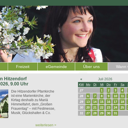
Freizeit
eGemeinde
Über uns
Wann w
 in Hitzendorf
«
Juli 2026
2026, 9.00 Uhr
KW
Mo
Di
Mi
Do
Fr
Sa
27
1
2
3
4
Die Hitzendorfer Pfarrkirche
ist eine Marienkirche, der
28
6
7
8
9
10
11
Kirtag deshalb zu Mariä
29
13
14
15
16
17
18
Himmelfahrt, dem „Großen
30
20
21
22
23
24
25
Frauentag“ – mit Festmesse,
Musik, Glückshafen & Co.
31
27
28
29
30
31
weiterlesen >