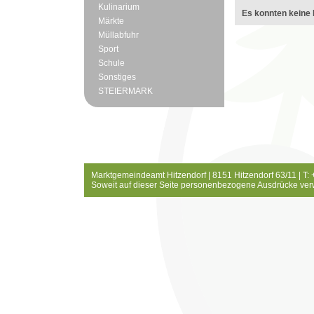
Kulinarium
Es konnten keine 
Märkte
Müllabfuhr
Sport
Schule
Sonstiges
STEIERMARK
Marktgemeindeamt Hitzendorf | 8151 Hitzendorf 63/11 | T:
Soweit auf dieser Seite personenbezogene Ausdrücke ver