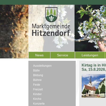
News
Service
Leistungen
Kirtag is in H
Ausstellungen
Sa, 15.8.2026
Bälle
Bildung
Bühne
Feste
Freizeit
Kinder
Kirche
Konzerte