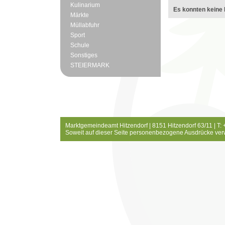
Kulinarium
Es konnten keine 
Märkte
Müllabfuhr
Sport
Schule
Sonstiges
STEIERMARK
Marktgemeindeamt Hitzendorf | 8151 Hitzendorf 63/11 | T:
Soweit auf dieser Seite personenbezogene Ausdrücke ver