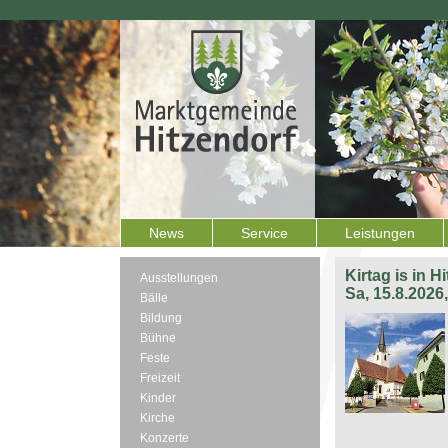
News
Service
Leistungen
Kirtag is in H
Ausstellungen
Sa, 15.8.2026
Bälle
Bildung
Bühne
Feste
Freizeit
Kinder
Kirche
Konzerte