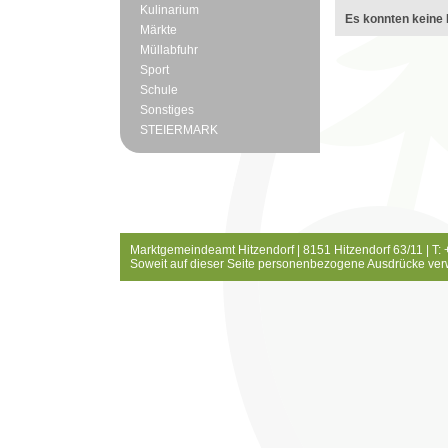
Kulinarium
Es konnten keine 
Märkte
Müllabfuhr
Sport
Schule
Sonstiges
STEIERMARK
Marktgemeindeamt Hitzendorf | 8151 Hitzendorf 63/11 | T:
Soweit auf dieser Seite personenbezogene Ausdrücke ver