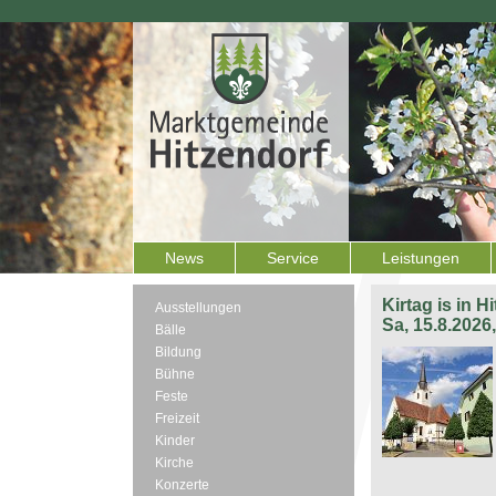
News
Service
Leistungen
Kirtag is in H
Ausstellungen
Sa, 15.8.2026
Bälle
Bildung
Bühne
Feste
Freizeit
Kinder
Kirche
Konzerte