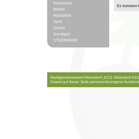
Kulinarium
Es konnten k
Märkte
Müllabfuhr
Sport
Schule
Sonstiges
STEIERMARK
Marktgemeindeamt Hitzendorf | 8151 Hitzendorf 63/1
Soweit auf dieser Seite personenbezogene Ausdrück