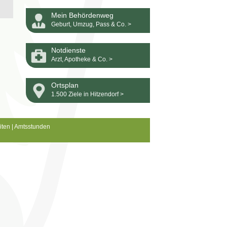
Mein Behördenweg
Geburt, Umzug, Pass & Co. >
Notdienste
Arzt, Apotheke & Co. >
Ortsplan
1.500 Ziele in Hitzendorf >
iten
|
Amtsstunden