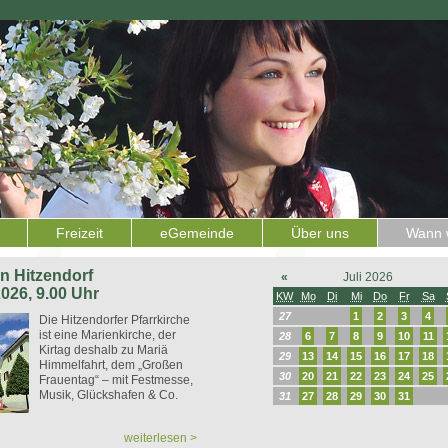
Freizeit
eGemeinde
Über uns
Wann w
 in Hitzendorf
«
Juli 2026
2026, 9.00 Uhr
KW
Mo
Di
Mi
Do
Fr
Sa
27
1
2
3
4
Die Hitzendorfer Pfarrkirche
ist eine Marienkirche, der
28
6
7
8
9
10
11
Kirtag deshalb zu Mariä
29
13
14
15
16
17
18
Himmelfahrt, dem „Großen
30
20
21
22
23
24
25
Frauentag“ – mit Festmesse,
Musik, Glückshafen & Co.
31
27
28
29
30
31
weiterlesen >