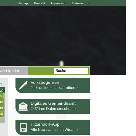
Sitemap
Kontakt
Impressum
Datenschutz
as los ist
Volksbegehren
»
Jetzt online unterschreiben >
So
5
12
Digitales Gemeindeamt
19
24/7 Ihre Daten einsehen >
26
Hitzendorf-App
Alle News auf einen Wisch >