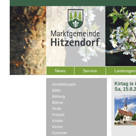
News
Service
Leistungen
Kirtag is
Ausstellungen
Sa, 15.8.
Bälle
Bildung
Bühne
Feste
Freizeit
Kinder
Kirche
Konzerte