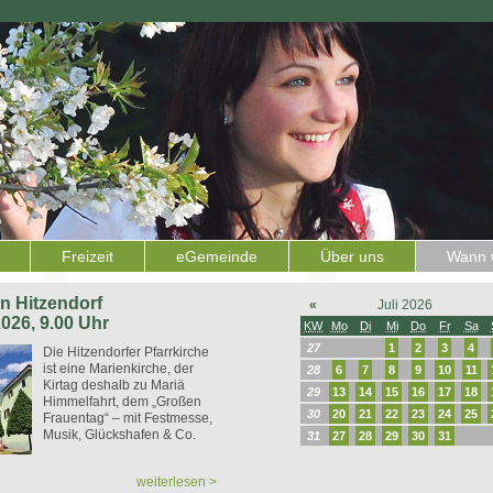
Freizeit
eGemeinde
Über uns
Wann w
 in Hitzendorf
«
Juli 2026
2026, 9.00 Uhr
KW
Mo
Di
Mi
Do
Fr
Sa
27
1
2
3
4
Die Hitzendorfer Pfarrkirche
ist eine Marienkirche, der
28
6
7
8
9
10
11
Kirtag deshalb zu Mariä
29
13
14
15
16
17
18
Himmelfahrt, dem „Großen
30
20
21
22
23
24
25
Frauentag“ – mit Festmesse,
Musik, Glückshafen & Co.
31
27
28
29
30
31
weiterlesen >