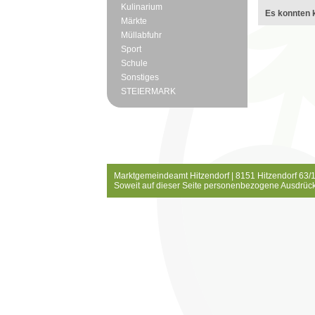
Kulinarium
Es konnten k
Märkte
Müllabfuhr
Sport
Schule
Sonstiges
STEIERMARK
Marktgemeindeamt Hitzendorf | 8151 Hitzendorf 63/1
Soweit auf dieser Seite personenbezogene Ausdrück