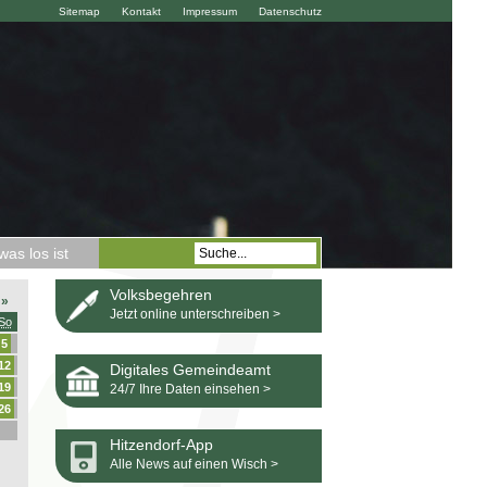
Sitemap
Kontakt
Impressum
Datenschutz
as los ist
Volksbegehren
»
Jetzt online unterschreiben >
So
5
12
Digitales Gemeindeamt
19
24/7 Ihre Daten einsehen >
26
Hitzendorf-App
Alle News auf einen Wisch >