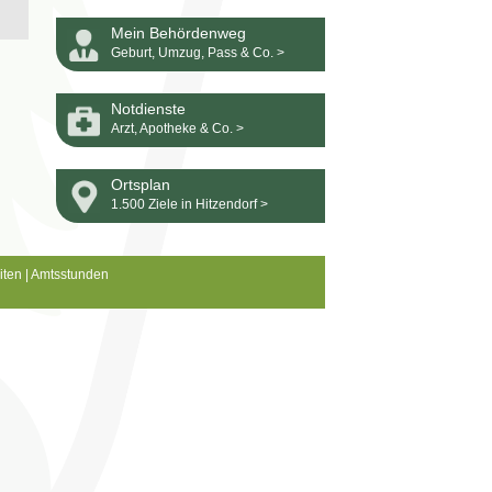
Mein Behördenweg
Geburt, Umzug, Pass & Co. >
Notdienste
Arzt, Apotheke & Co. >
Ortsplan
1.500 Ziele in Hitzendorf >
iten
|
Amtsstunden