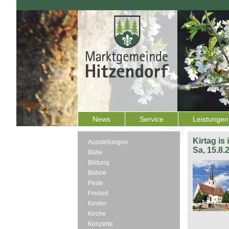
News
Service
Leistungen
Kirtag is
Ausstellungen
Sa, 15.8.
Bälle
Bildung
Bühne
Feste
Freizeit
Kinder
Kirche
Konzerte