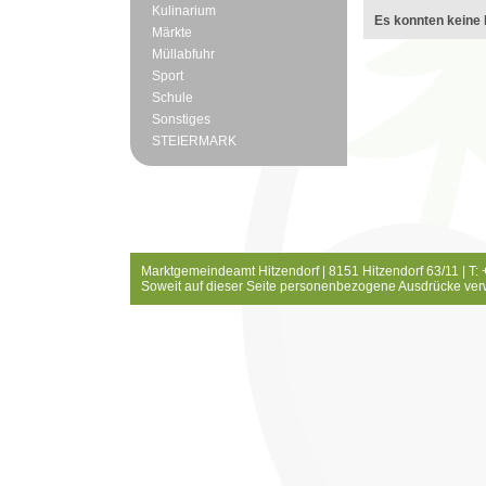
Kulinarium
Es konnten keine 
Märkte
Müllabfuhr
Sport
Schule
Sonstiges
STEIERMARK
Marktgemeindeamt Hitzendorf | 8151 Hitzendorf 63/11 | T:
Soweit auf dieser Seite personenbezogene Ausdrücke ver