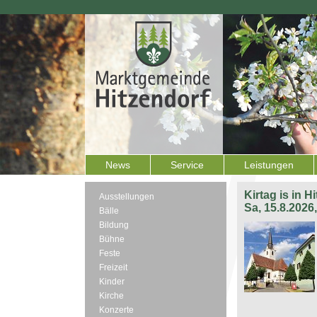
News
Service
Leistungen
Kirtag is in H
Ausstellungen
Sa, 15.8.2026
Bälle
Bildung
Bühne
Feste
Freizeit
Kinder
Kirche
Konzerte