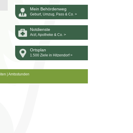
Mein Behördenweg
Geburt, Umzug, Pass & Co. >
Notdienste
Arzt, Apotheke & Co. >
Ortsplan
1.500 Ziele in Hitzendorf >
iten
|
Amtsstunden