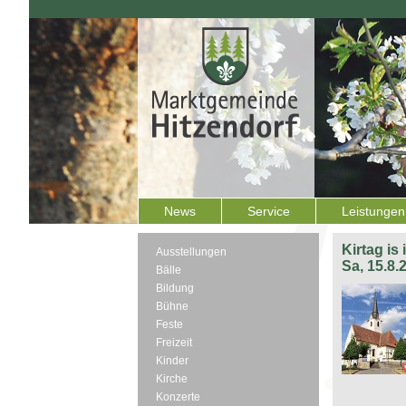
News
Service
Leistungen
Kirtag is
Ausstellungen
Sa, 15.8.
Bälle
Bildung
Bühne
Feste
Freizeit
Kinder
Kirche
Konzerte