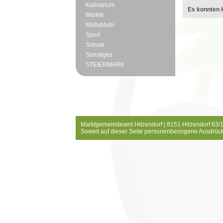
Kulinarium
Es konnten k
Märkte
Müllabfuhr
Sport
Schule
Sonstiges
STEIERMARK
Marktgemeindeamt Hitzendorf | 8151 Hitzendorf 63/1
Soweit auf dieser Seite personenbezogene Ausdrück