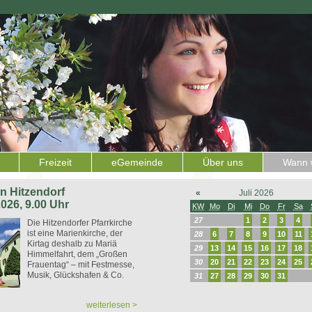
Freizeit
eGemeinde
Über uns
Wann w
 in Hitzendorf
«
Juli 2026
2026, 9.00 Uhr
KW
Mo
Di
Mi
Do
Fr
Sa
27
1
2
3
4
Die Hitzendorfer Pfarrkirche
ist eine Marienkirche, der
28
6
7
8
9
10
11
Kirtag deshalb zu Mariä
29
13
14
15
16
17
18
Himmelfahrt, dem „Großen
30
20
21
22
23
24
25
Frauentag“ – mit Festmesse,
Musik, Glückshafen & Co.
31
27
28
29
30
31
weiterlesen >