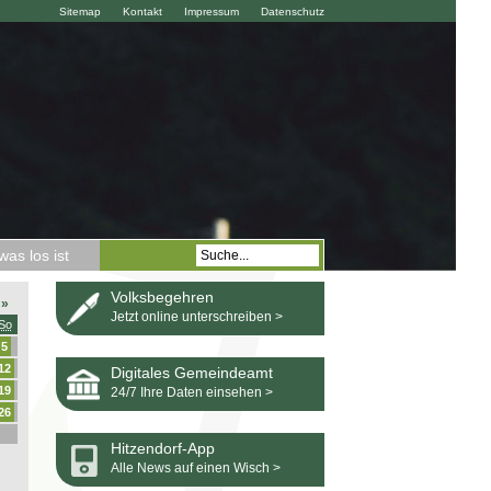
Sitemap
Kontakt
Impressum
Datenschutz
as los ist
Volksbegehren
»
Jetzt online unterschreiben >
So
5
12
Digitales Gemeindeamt
19
24/7 Ihre Daten einsehen >
26
Hitzendorf-App
Alle News auf einen Wisch >