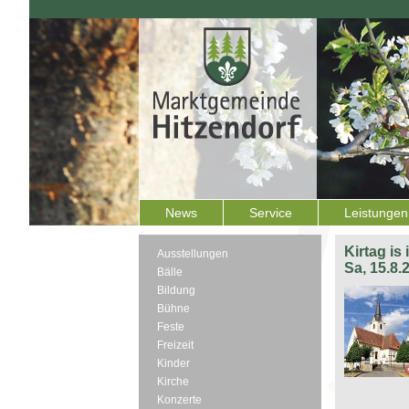
News
Service
Leistungen
Kirtag is
Ausstellungen
Sa, 15.8.
Bälle
Bildung
Bühne
Feste
Freizeit
Kinder
Kirche
Konzerte