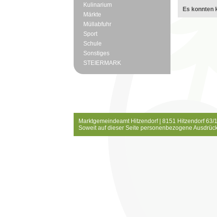
Kulinarium
Es konnten k
Märkte
Müllabfuhr
Sport
Schule
Sonstiges
STEIERMARK
Marktgemeindeamt Hitzendorf | 8151 Hitzendorf 63/1
Soweit auf dieser Seite personenbezogene Ausdrück