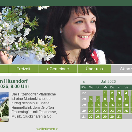
Freizeit
eGemeinde
Über uns
Wann w
 in Hitzendorf
«
Juli 2026
2026, 9.00 Uhr
KW
Mo
Di
Mi
Do
Fr
Sa
27
1
2
3
4
Die Hitzendorfer Pfarrkirche
ist eine Marienkirche, der
28
6
7
8
9
10
11
Kirtag deshalb zu Mariä
29
13
14
15
16
17
18
Himmelfahrt, dem „Großen
30
20
21
22
23
24
25
Frauentag“ – mit Festmesse,
Musik, Glückshafen & Co.
31
27
28
29
30
31
weiterlesen >