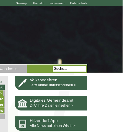
Sitemap
Kontakt
Impressum
Datenschutz
as los ist
Volksbegehren
»
Jetzt online unterschreiben >
So
5
12
Digitales Gemeindeamt
19
24/7 Ihre Daten einsehen >
26
Hitzendorf-App
Alle News auf einen Wisch >