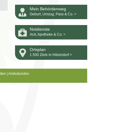
Mein Behördenweg
Geburt, Umzug, Pass & Co. >
Notdienste
Arzt, Apotheke & Co. >
Ortsplan
1.500 Ziele in Hitzendorf >
iten
|
Amtsstunden