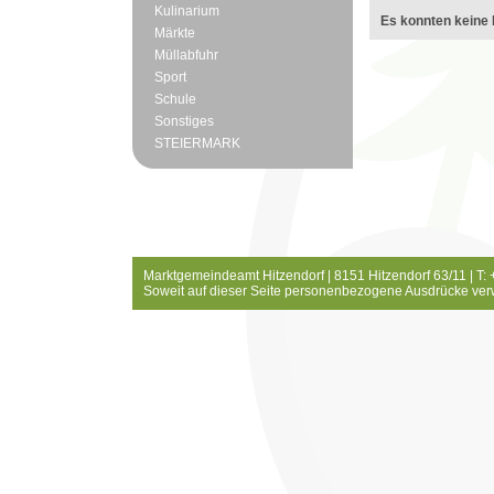
Kulinarium
Es konnten keine 
Märkte
Müllabfuhr
Sport
Schule
Sonstiges
STEIERMARK
Marktgemeindeamt Hitzendorf | 8151 Hitzendorf 63/11 | T:
Soweit auf dieser Seite personenbezogene Ausdrücke ver