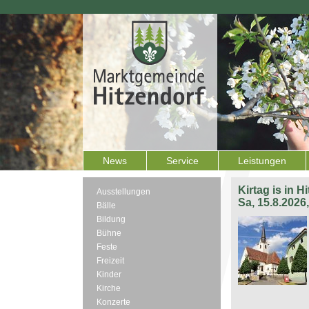
News
Service
Leistungen
Kirtag is in H
Ausstellungen
Sa, 15.8.2026
Bälle
Bildung
Bühne
Feste
Freizeit
Kinder
Kirche
Konzerte