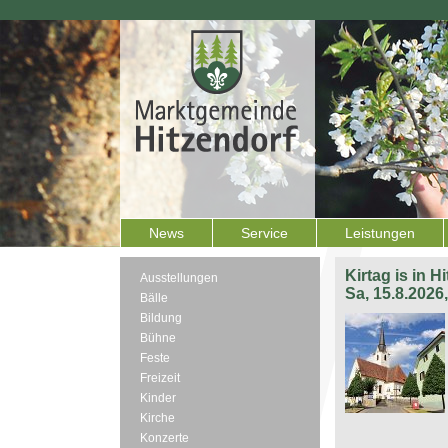
News
Service
Leistungen
Kirtag is in H
Ausstellungen
Sa, 15.8.2026
Bälle
Bildung
Bühne
Feste
Freizeit
Kinder
Kirche
Konzerte