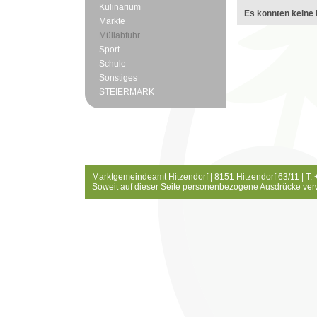
Kulinarium
Es konnten keine 
Märkte
Müllabfuhr
Sport
Schule
Sonstiges
STEIERMARK
Marktgemeindeamt Hitzendorf | 8151 Hitzendorf 63/11 | T:
Soweit auf dieser Seite personenbezogene Ausdrücke ver