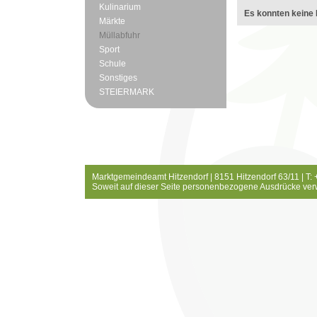
Kulinarium
Es konnten keine 
Märkte
Müllabfuhr
Sport
Schule
Sonstiges
STEIERMARK
Marktgemeindeamt Hitzendorf | 8151 Hitzendorf 63/11 | T:
Soweit auf dieser Seite personenbezogene Ausdrücke ver