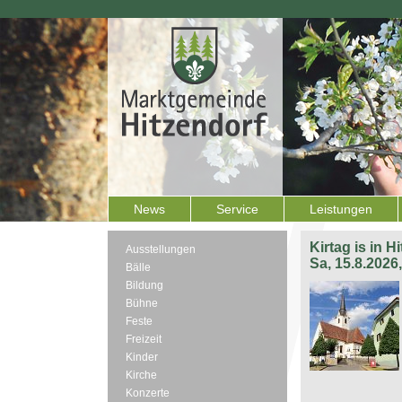
News
Service
Leistungen
Kirtag is in H
Ausstellungen
Sa, 15.8.2026
Bälle
Bildung
Bühne
Feste
Freizeit
Kinder
Kirche
Konzerte